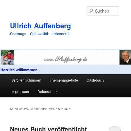
Zum
Zum
primären
sekundären
Suche
Inhalt
Inhalt
springen
springen
Ullrich Auffenberg
Seelsorge – Spiritualität – Lebenshilfe
Hauptmenü
Veröffentlichungen
Themenangebote
Gästebuch
Impressum
Datenschutz
SCHLAGWORTARCHIV:
NEUES BUCH
Neues Buch veröffentlicht