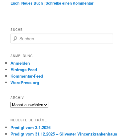
Euch
,
Neues Buch
|
Schreibe einen Kommentar
SUCHE
S
u
c
h
ANMELDUNG
e
Anmelden
n
Eintrags-Feed
Kommentar-Feed
WordPress.org
ARCHIV
Archiv
NEUESTE BEITRÄGE
Predigt vom 3.1.2026
Predigt vom 31.12.2025 – Silvester Vincenzkrankenhaus