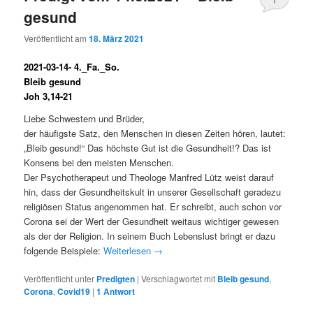
gesund
Veröffentlicht am
18. März 2021
2021-03-14- 4._Fa._So.
Bleib gesund
Joh 3,14-21
Liebe Schwestern und Brüder,
der häufigste Satz, den Menschen in diesen Zeiten hören, lautet:
„Bleib gesund!“ Das höchste Gut ist die Gesundheit!? Das ist
Konsens bei den meisten Menschen.
Der Psychotherapeut und Theologe Manfred Lütz weist darauf
hin, dass der Gesundheitskult in unserer Gesellschaft geradezu
religiösen Status angenommen hat. Er schreibt, auch schon vor
Corona sei der Wert der Gesundheit weitaus wichtiger gewesen
als der der Religion. In seinem Buch Lebenslust bringt er dazu
folgende Beispiele:
Weiterlesen
→
Veröffentlicht unter
Predigten
|
Verschlagwortet mit
Bleib gesund
,
Corona
,
Covid19
|
1
Antwort