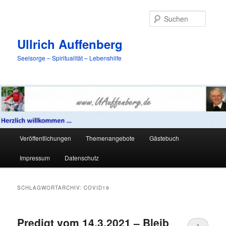
Zum
Zum
primären
sekundären
Suche
Inhalt
Inhalt
springen
springen
Ullrich Auffenberg
Seelsorge – Spiritualität – Lebenshilfe
Hauptmenü
Veröffentlichungen
Themenangebote
Gästebuch
Impressum
Datenschutz
SCHLAGWORTARCHIV:
COVID19
Predigt vom 14.3.2021 – Bleib
1